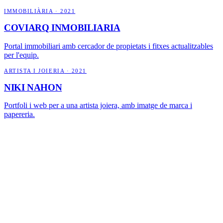
IMMOBILIÀRIA
·
2021
COVIARQ INMOBILIARIA
Portal immobiliari amb cercador de propietats i fitxes actualitzables
per l'equip.
ARTISTA I JOIERIA
·
2021
NIKI NAHON
Portfoli i web per a una artista joiera, amb imatge de marca i
papereria.