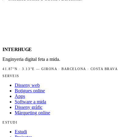
INTER
HUGE
Enginyeria digital feta a mida.
41.87°N
·
3.13°E
—
GIRONA · BARCELONA · COSTA BRAVA
SERVEIS
Disseny web
Botigues online
Apps
Software a mida
Disseny gràfic
Màrqueting online
ESTUDI
Estudi