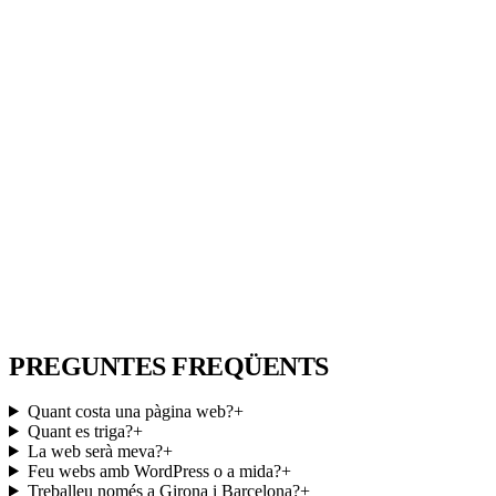
PREGUNTES FREQÜENTS
Quant costa una pàgina web?
+
Quant es triga?
+
La web serà meva?
+
Feu webs amb WordPress o a mida?
+
Treballeu només a Girona i Barcelona?
+