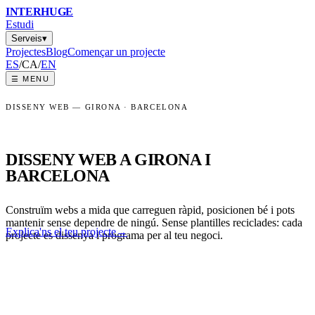
INTER
HUGE
Estudi
Serveis
▾
Projectes
Blog
Començar un projecte
ES
/
CA
/
EN
☰
MENU
DISSENY WEB — GIRONA · BARCELONA
DISSENY WEB A GIRONA I
BARCELONA
Construïm webs a mida que carreguen ràpid, posicionen bé i pots
mantenir sense dependre de ningú. Sense plantilles reciclades: cada
Explica'ns el teu projecte
→
projecte es dissenya i programa per al teu negoci.