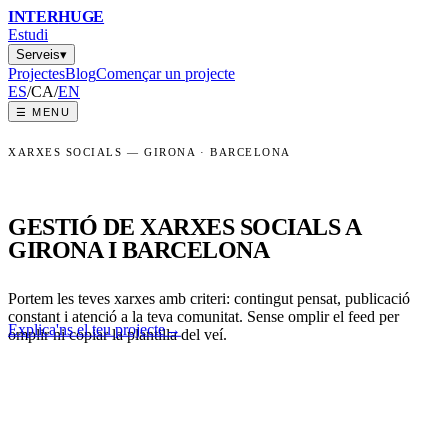
INTER
HUGE
Estudi
Serveis
▾
Projectes
Blog
Començar un projecte
ES
/
CA
/
EN
☰
MENU
XARXES SOCIALS — GIRONA · BARCELONA
GESTIÓ DE XARXES SOCIALS A
GIRONA I BARCELONA
Portem les teves xarxes amb criteri: contingut pensat, publicació
constant i atenció a la teva comunitat. Sense omplir el feed per
Explica'ns el teu projecte
→
omplir ni copiar la plantilla del veí.