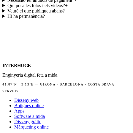
Necessito fer anuncis de pagament?
+
Qui posa les fotos i els vídeos?
+
Veuré el que publiqueu abans?
+
Hi ha permanència?
+
INTER
HUGE
Enginyeria digital feta a mida.
41.87°N
·
3.13°E
—
GIRONA · BARCELONA · COSTA BRAVA
SERVEIS
Disseny web
Botigues online
Apps
Software a mida
Disseny gràfic
Màrqueting online